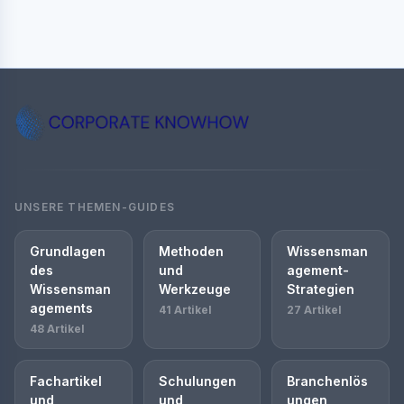
UNSERE THEMEN-GUIDES
Grundlagen
Methoden
Wissensman
des
und
agement-
Wissensman
Werkzeuge
Strategien
agements
41 Artikel
27 Artikel
48 Artikel
Fachartikel
Schulungen
Branchenlös
und
und
ungen